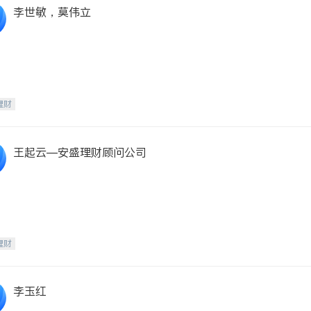
李世敏，莫伟立
理财
王起云—安盛理财顾问公司
理财
李玉红