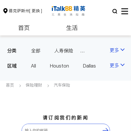
德克萨斯州
[ 更换 ]
首页
生活
医生
律师
更多
分类
全部
人寿保险
投资理财
汽车保险
保险理财
房地产租售
更多
区域
All
Houston
Dallas
商业保险
Austin
San Antonio
银行贷款
会计师
TX - Other Cities
首页
保险理财
汽车保险
建筑装修
教育
养老
请订阅我们的新闻
非盈利组织