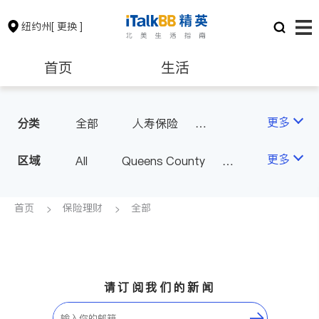
纽约州
[ 更换 ]
首页
生活
医生
律师
更多
分类
全部
人寿保险
投资理财
汽车保险
保险理财
房地产租售
更多
区域
All
Queens County
商业保险
Kings County
New York
银行贷款
会计师
Long Island
Bronx County
首页
保险理财
全部
Staten Island
建筑装修
教育
Buffalo & Syracuse
Westchester County & Orange
养老
非盈利组织
请订阅我们的新闻
County
Albany