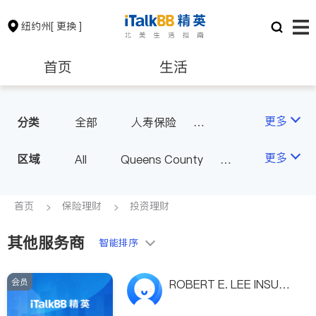
纽约州
[ 更换 ]
首页
生活
医生
律师
更多
分类
全部
人寿保险
投资理财
汽车保险
保险理财
房地产租售
更多
区域
All
Queens County
商业保险
Kings County
New York
银行贷款
会计师
Long Island
Bronx County
首页
保险理财
投资理财
Staten Island
其他服务商
建筑装修
教育
智能排序
Buffalo & Syracuse
Westchester County & Orange
会员
养老
非盈利组织
ROBERT E. LEE INSURA
County
NCE
Albany