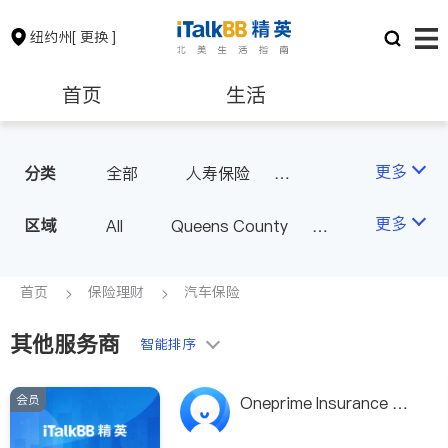
纽约州
[ 更换 ]
首页
生活
医生
律师
更多
分类
全部
人寿保险
投资理财
汽车保险
保险理财
房地产租售
更多
区域
All
Queens County
商业保险
Kings County
New York
银行贷款
会计师
Long Island
Bronx County
首页
保险理财
汽车保险
Staten Island
其他服务商
建筑装修
教育
智能排序
Buffalo & Syracuse
Westchester County & Orange
会员
养老
非盈利组织
Oneprime Insurance Br
County
okerage Inc 文胜保险事
Albany