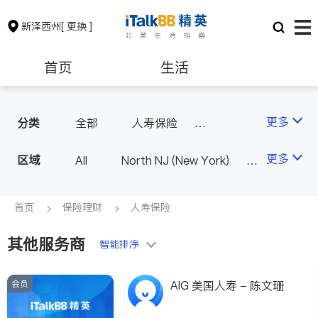
新泽西州
[ 更换 ]
首页
生活
医生
律师
更多
分类
全部
人寿保险
投资理财
保险理财
房地产租售
更多
区域
All
North NJ (New York)
South NJ (Philadelphia)
银行贷款
会计师
首页
保险理财
人寿保险
其他服务商
建筑装修
教育
智能排序
会员
养老
非盈利组织
AIG 美国人寿 - 陈文珊