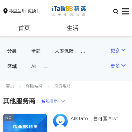
马里兰州
[ 更换 ]
首页
生活
医生
律师
更多
分类
全部
人寿保险
投资理财
汽车保险
保险理财
房地产租售
更多
区域
All
Montgomery County (Washington,
银行贷款
会计师
D.C.)
首页
保险理财
投资理财
Baltimore
Ocean City
其他服务商
建筑装修
教育
智能排序
会员
养老
非盈利组织
Allstate - 曹可匡 Allstat
e - Joseph Tsao