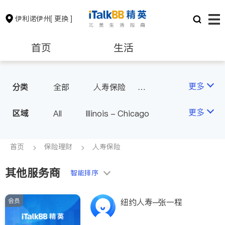
伊利诺伊州
[ 更换 ]
首页
生活
医生
律师
更多
分类
全部
人寿保险
投资理财
保险理财
房地产租售
更多
区域
All
Illinois - Chicago
银行贷款
会计师
首页
保险理财
人寿保险
其他服务商
建筑装修
教育
智能排序
会员
养老
非盈利组织
纽约人寿─张一程