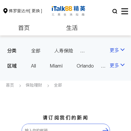
佛罗里达州
[ 更换 ]
首页
生活
医生
律师
更多
分类
全部
人寿保险
投资理财
汽车保险
保险理财
房地产租售
更多
区域
All
Miami
Orlando
Tampa
West Palm Beach
银行贷款
建筑装修
FL - Other Cities
首页
保险理财
全部
教育
养老
非盈利组织
请订阅我们的新闻