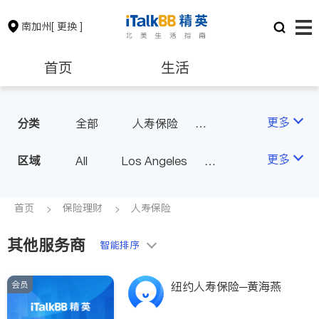
南加州
[ 更换 ]
首页
生活
医生
律师
更多
分类
全部
人寿保险
投资理财
汽车保险
保险理财
房地产租售
更多
区域
All
Los Angeles
商业保险
Orange County - Irvine
银行贷款
会计师
Alhambra & San Gabriel
首页
保险理财
人寿保险
Arcadia & Rosemead
其他服务商
建筑装修
教育
智能排序
Diamond Bar & Covina
Rowland Heights & Hacienda H
会员
养老
非盈利组织
纽约人寿保险─黄海燕
eights
Los Angeles County - Other Ci