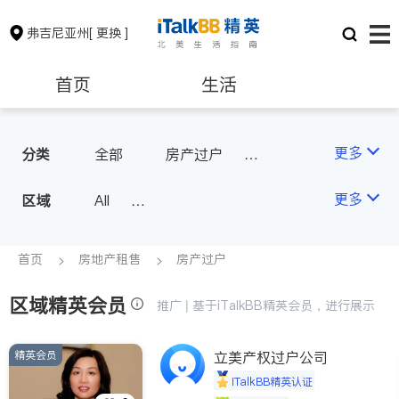
弗吉尼亚州
[ 更换 ]
首页
生活
医生
律师
更多
分类
全部
房产过户
地产经纪
地产投资
保险理财
房地产租售
更多
区域
All
North Virginia (Washington, D.
银行贷款
会计师
C.)
首页
房地产租售
房产过户
Richmond
区域精英会员
建筑装修
教育
推广 | 基于iTalkBB精英会员，进行展示
Roanoke & Lynchburg
Virginia Beach
精英会员
立美产权过户公司
养老
非盈利组织
iTalkBB精英认证