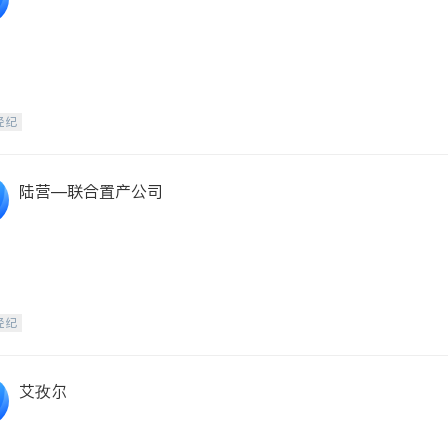
经纪
陆营—联合置产公司
经纪
艾孜尔