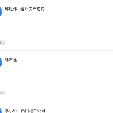
邱胜伟 -维州房产经纪
经纪
林君莲
经纪
李小姐—西门地产公司