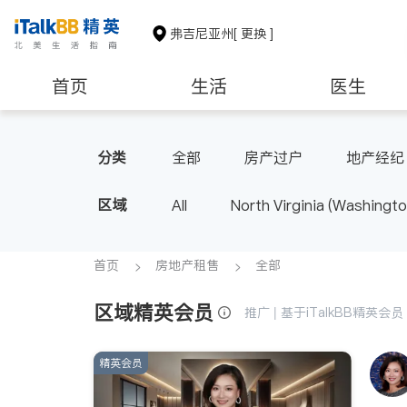
弗吉尼亚州
[ 更换 ]
首页
生活
医生
建筑装修
教育
养老
分类
全部
房产过户
地产经纪
区域
All
North Virginia (Washingto
首页
房地产租售
全部
区域精英会员
推广 | 基于iTalkBB精英
精英会员