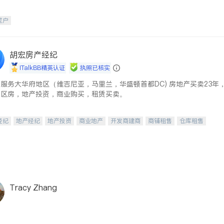
过户
胡宏房产经纪
iTalkBB精英认证
执照已核实
服务大华府地区（维吉尼亚，马里兰，华盛顿首都DC) 房地产买卖23年
学区房，地产投资，商业购买，租赁买卖。
经纪
地产经纪
地产投资
商业地产
开发商建商
商铺租售
仓库租售
Tracy Zhang