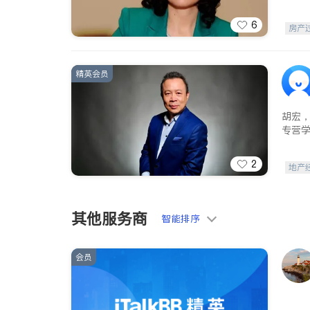
6
房产
精英会员
胡宏，
专营
2
地产
其他服务商
智能排序
会员