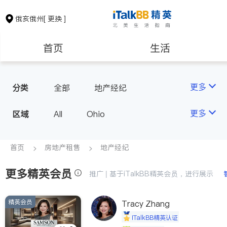
俄亥俄州
[ 更换 ]
首页
生活
医生
律师
更多
分类
全部
地产经纪
保险理财
房地产租售
更多
区域
All
Ohio
建筑装修
教育
首页
房地产租售
地产经纪
更多精英会员
养老
非盈利组织
推广 | 基于iTalkBB精英会员，进行展示
精英会员
Tracy Zhang
iTalkBB精英认证