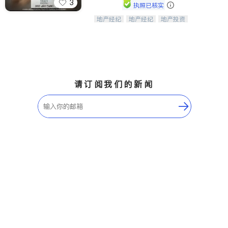
3
执照已核实
地产经纪
地产经纪
地产投资
Tracy Zhang - 引领大华府地区房产
商业地产
商铺租售
开发商建商
之旅的资深专家
请订阅我们的新闻