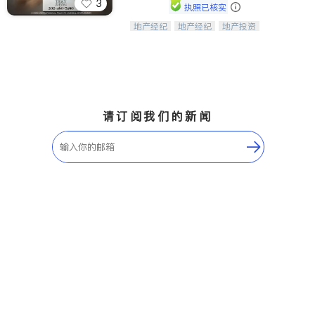
3
执照已核实
地产经纪
地产经纪
地产投资
Tracy Zhang - 引领大华府地区房产
商业地产
商铺租售
开发商建商
之旅的资深专家
请订阅我们的新闻