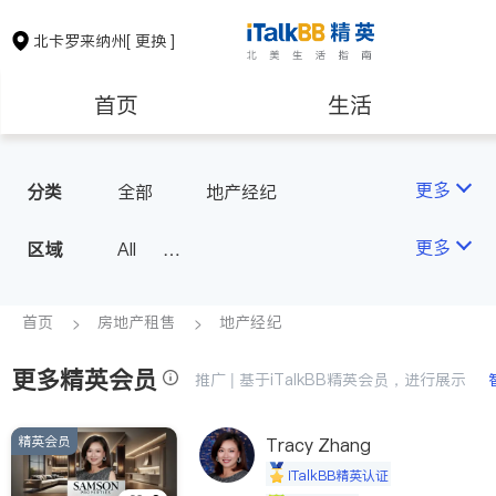
北卡罗来纳州
[ 更换 ]
首页
生活
医生
律师
更多
分类
全部
地产经纪
房地产租售
建筑装修
更多
区域
All
North Carolina - Raleigh
教育
养老
首页
房地产租售
地产经纪
更多精英会员
非盈利组织
推广 | 基于iTalkBB精英会员，进行展示
精英会员
Tracy Zhang
iTalkBB精英认证