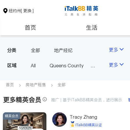
纽约州
[ 更换 ]
首页
生活
医生
律师
更多
分类
全部
地产经纪
保险理财
房地产租售
更多
区域
All
Queens County
Kings County
New York
银行贷款
会计师
Long Island
Bronx County
首页
房地产租售
全部
Staten Island
更多精英会员
建筑装修
教育
推广 | 基于iTalkBB精英会员，进行展示
Buffalo & Syracuse
Westchester County & Orange
精英会员
养老
非盈利组织
Tracy Zhang
County
iTalkBB精英认证
Albany