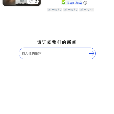
3
执照已核实
地产经纪
地产经纪
地产投资
Tracy Zhang - 引领大华府地区房产
商业地产
商铺租售
开发商建商
之旅的资深专家
请订阅我们的新闻