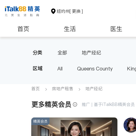
纽约州
[ 更换 ]
首页
生活
医生
建筑装修
教育
养老
分类
全部
地产经纪
区域
All
Queens County
Kin
Buffalo & Syracuse
Westche
首页
房地产租售
地产经纪
更多精英会员
推广 | 基于iTalkBB精英
精英会员