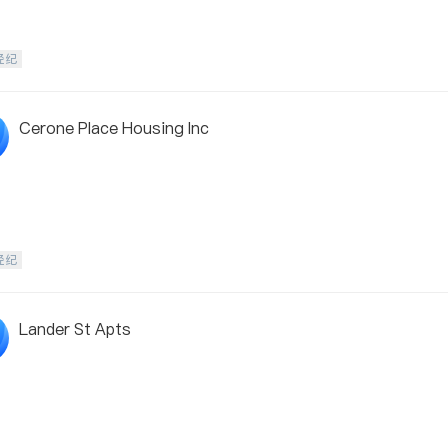
经纪
Cerone Place Housing Inc
经纪
Lander St Apts