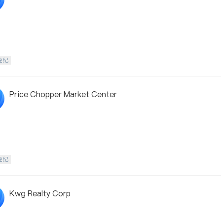
经纪
Price Chopper Market Center
经纪
Kwg Realty Corp