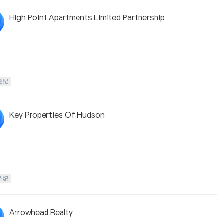
High Point Apartments Limited Partnership
经纪
Key Properties Of Hudson
经纪
Arrowhead Realty