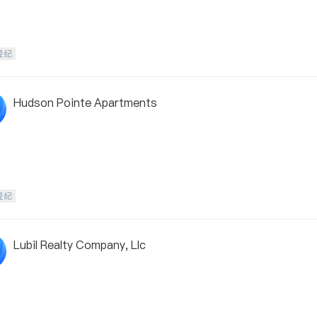
经纪
Hudson Pointe Apartments
经纪
Lubil Realty Company, Llc