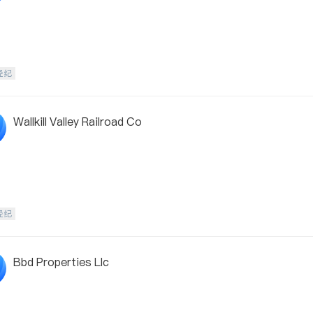
经纪
Wallkill Valley Railroad Co
经纪
Bbd Properties Llc