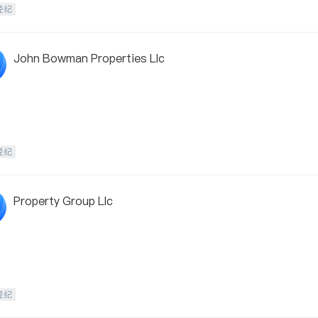
经纪
John Bowman Properties Llc
经纪
Property Group Llc
经纪