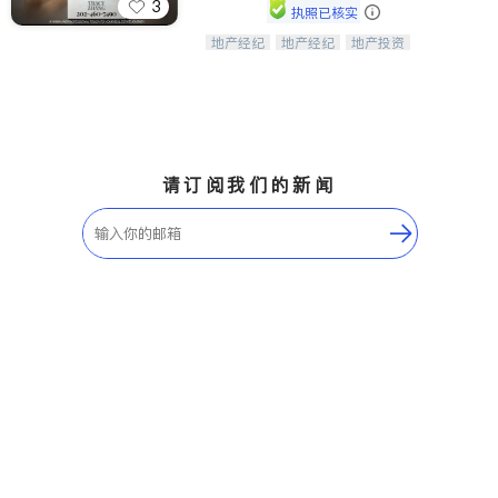
3
执照已核实
地产经纪
地产经纪
地产投资
Tracy Zhang - 引领大华府地区房产
商业地产
商铺租售
开发商建商
之旅的资深专家
请订阅我们的新闻