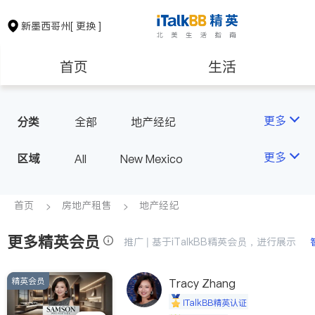
新墨西哥州
[ 更换 ]
首页
生活
医生
律师
更多
分类
全部
地产经纪
房地产租售
建筑装修
更多
区域
All
New Mexico
教育
养老
首页
房地产租售
地产经纪
更多精英会员
非盈利组织
推广 | 基于iTalkBB精英会员，进行展示
精英会员
Tracy Zhang
iTalkBB精英认证