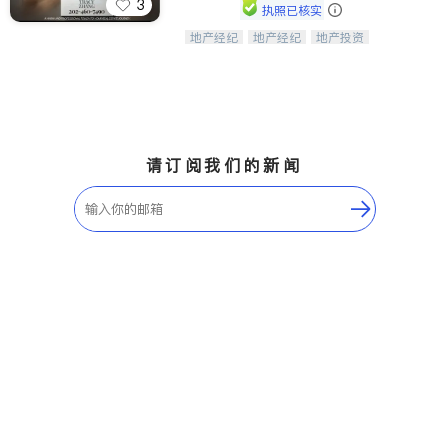
3
执照已核实
地产经纪
地产经纪
地产投资
Tracy Zhang - 引领大华府地区房产
商业地产
商铺租售
开发商建商
之旅的资深专家
请订阅我们的新闻