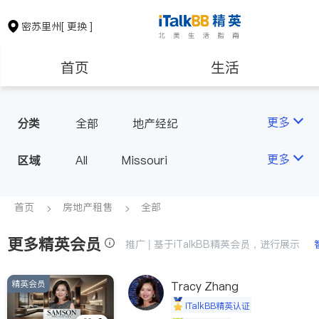
密苏里州
[ 更换 ]
首页
生活
医生
律师
更多
分类
全部
地产经纪
房地产租售
建筑装修
更多
区域
All
Missouri
教育
养老
首页
房地产租售
全部
更多精英会员
非盈利组织
推广 | 基于iTalkBB精英会员，进行展示
精英会员
Tracy Zhang
iTalkBB精英认证