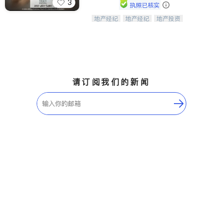
3
执照已核实
地产经纪
地产经纪
地产投资
Tracy Zhang - 引领大华府地区房产
商业地产
商铺租售
开发商建商
之旅的资深专家
请订阅我们的新闻