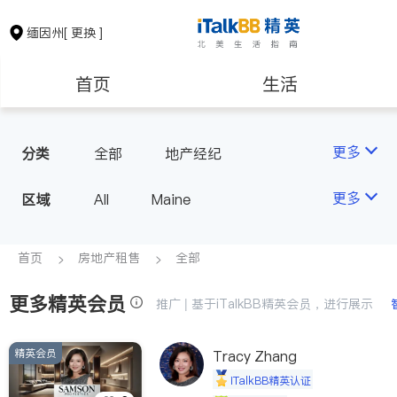
缅因州
[ 更换 ]
首页
生活
医生
律师
更多
分类
全部
地产经纪
房地产租售
建筑装修
更多
区域
All
Maine
教育
养老
首页
房地产租售
全部
更多精英会员
非盈利组织
推广 | 基于iTalkBB精英会员，进行展示
精英会员
Tracy Zhang
iTalkBB精英认证