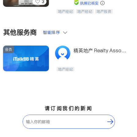
3
执照已核实
地产经纪
地产经纪
地产投资
Tracy Zhang - 引领大华府地区房产
商业地产
商铺租售
开发商建商
之旅的资深专家
其他服务商
智能排序
会员
精英地产 Realty Associ
ates
地产经纪
请订阅我们的新闻