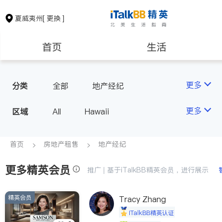
夏威夷州
[ 更换 ]
首页
生活
医生
律师
更多
分类
全部
地产经纪
房地产租售
建筑装修
更多
区域
All
Hawaii
教育
养老
首页
房地产租售
地产经纪
更多精英会员
非盈利组织
推广 | 基于iTalkBB精英会员，进行展示
精英会员
Tracy Zhang
iTalkBB精英认证