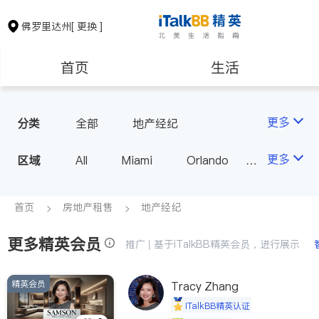
佛罗里达州
[ 更换 ]
首页
生活
医生
律师
更多
分类
全部
地产经纪
保险理财
房地产租售
更多
区域
All
Miami
Orlando
Tampa
West Palm Beach
银行贷款
建筑装修
FL - Other Cities
首页
房地产租售
地产经纪
更多精英会员
教育
养老
推广 | 基于iTalkBB精英会员，进行展示
精英会员
非盈利组织
Tracy Zhang
iTalkBB精英认证