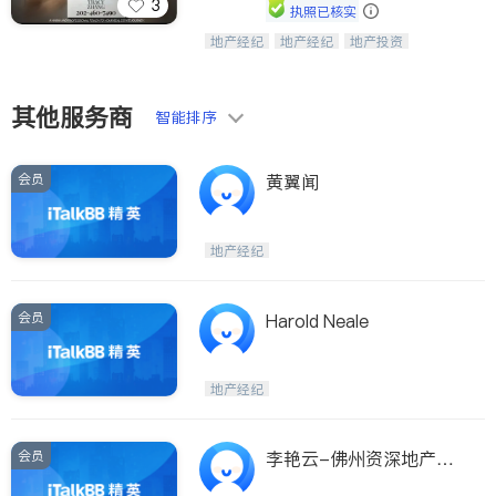
3
执照已核实
地产经纪
地产经纪
地产投资
Tracy Zhang - 引领大华府地区房产
商业地产
商铺租售
开发商建商
之旅的资深专家
其他服务商
智能排序
会员
黄翼闻
地产经纪
会员
Harold Neale
地产经纪
会员
李艳云-佛州资深地产经
纪