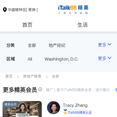
华盛顿特区
[ 更换 ]
首页
生活
医生
律师
更多
分类
全部
地产经纪
房地产租售
会计师
更多
区域
All
Washington, D.C.
建筑装修
教育
首页
房地产租售
全部
更多精英会员
养老
非盈利组织
推广 | 基于iTalkBB精英会员，进行展示
精英会员
Tracy Zhang
iTalkBB精英认证