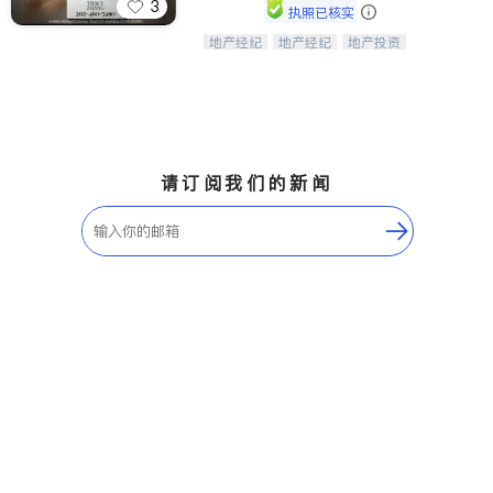
3
执照已核实
地产经纪
地产经纪
地产投资
Tracy Zhang - 引领大华府地区房产
商业地产
商铺租售
开发商建商
之旅的资深专家
请订阅我们的新闻