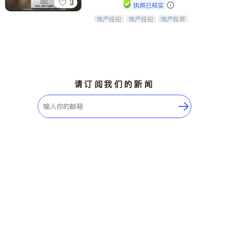
3
执照已核实
地产经纪
地产经纪
地产投资
Tracy Zhang - 引领大华府地区房产
商业地产
商铺租售
开发商建商
之旅的资深专家
请订阅我们的新闻