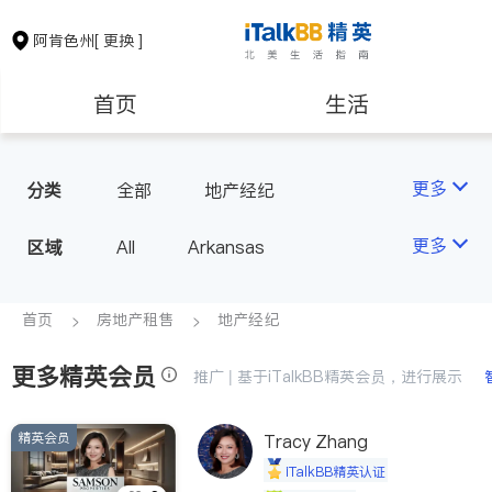
阿肯色州
[ 更换 ]
首页
生活
医生
律师
更多
分类
全部
地产经纪
房地产租售
建筑装修
更多
区域
All
Arkansas
教育
养老
首页
房地产租售
地产经纪
更多精英会员
非盈利组织
推广 | 基于iTalkBB精英会员，进行展示
精英会员
Tracy Zhang
iTalkBB精英认证