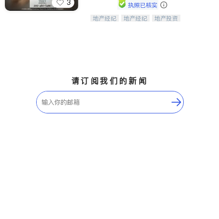
3
执照已核实
地产经纪
地产经纪
地产投资
Tracy Zhang - 引领大华府地区房产
商业地产
商铺租售
开发商建商
之旅的资深专家
请订阅我们的新闻