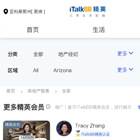
亚利桑那州
[ 更换 ]
首页
生活
医生
律师
更多
分类
全部
地产经纪
房地产租售
建筑装修
更多
区域
All
Arizona
教育
养老
首页
房地产租售
全部
更多精英会员
非盈利组织
推广 | 基于iTalkBB精英会员，进行展示
精英会员
Tracy Zhang
iTalkBB精英认证