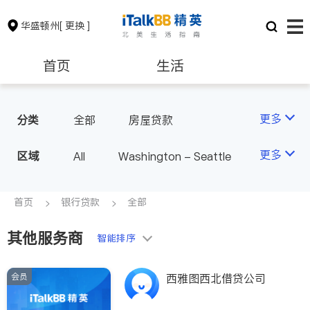
华盛顿州
[ 更换 ]
首页
生活
医生
律师
更多
分类
全部
房屋贷款
房地产租售
银行贷款
更多
区域
All
Washington - Seattle
会计师
建筑装修
首页
银行贷款
全部
其他服务商
教育
养老
智能排序
会员
非盈利组织
西雅图西北借贷公司