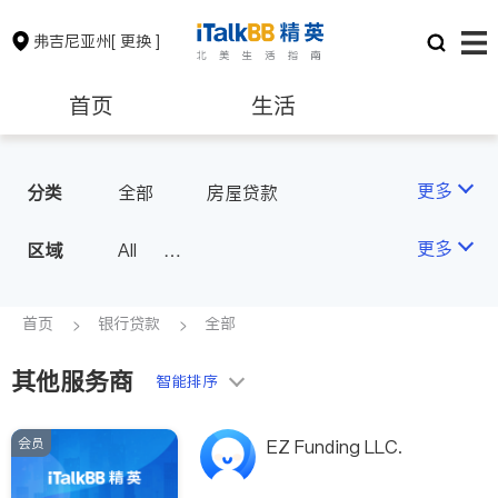
弗吉尼亚州
[ 更换 ]
首页
生活
医生
律师
更多
分类
全部
房屋贷款
保险理财
房地产租售
更多
区域
All
North Virginia (Washington, D.
银行贷款
会计师
C.)
首页
银行贷款
全部
Richmond
其他服务商
建筑装修
教育
智能排序
Roanoke & Lynchburg
Virginia Beach
会员
养老
非盈利组织
EZ Funding LLC.