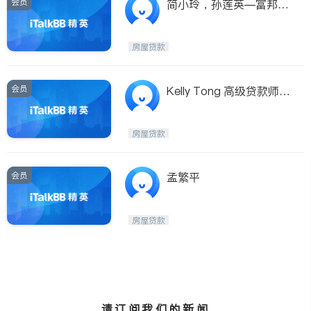
会员
简小玲，孙莲英—富邦贷
款公司
房屋贷款
会员
Kelly Tong 高级贷款师，
低利率
房屋贷款
会员
孟繁平
房屋贷款
请订阅我们的新闻