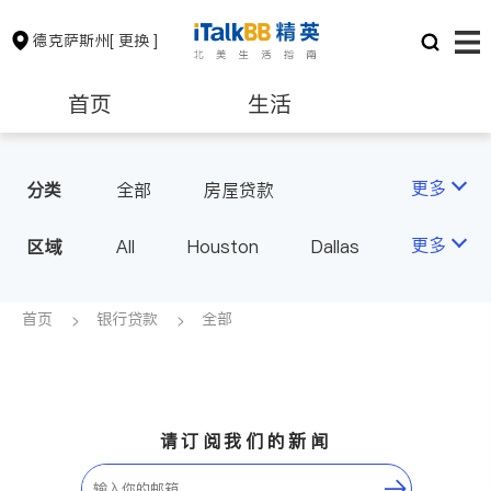
德克萨斯州
[ 更换 ]
首页
生活
医生
律师
更多
分类
全部
房屋贷款
保险理财
房地产租售
更多
区域
All
Houston
Dallas
Austin
San Antonio
银行贷款
会计师
TX - Other Cities
首页
银行贷款
全部
建筑装修
教育
养老
请订阅我们的新闻
非盈利组织