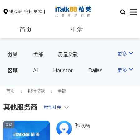
德克萨斯州
[ 更换 ]
首页
生活
医生
律师
更多
分类
全部
房屋贷款
保险理财
房地产租售
更多
区域
All
Houston
Dallas
Austin
San Antonio
银行贷款
会计师
TX - Other Cities
首页
银行贷款
全部
其他服务商
建筑装修
教育
智能排序
会员
孙以楠
养老
非盈利组织