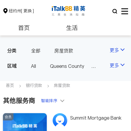
纽约州
[ 更换 ]
首页
生活
医生
律师
更多
分类
全部
房屋贷款
保险理财
房地产租售
更多
区域
All
Queens County
Kings County
New York
银行贷款
会计师
Long Island
Bronx County
首页
银行贷款
房屋贷款
Staten Island
其他服务商
建筑装修
教育
智能排序
Buffalo & Syracuse
Westchester County & Orange
会员
养老
非盈利组织
Summit Mortgage Bank
County
Albany