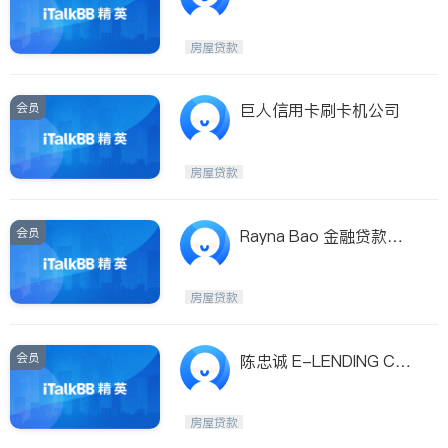
款- 全美50州
房屋贷款
会员
巨人信用卡刷卡机公司
房屋贷款
会员
Rayna Bao 金融贷款顾
问 毅志
房屋贷款
会员
陈忠诚 E-LENDING COR
P
房屋贷款