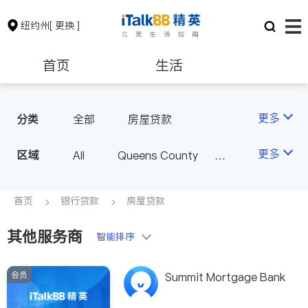
纽约州
[ 更换 ]
首页
生活
医生
律师
更多
分类
全部
房屋贷款
保险理财
房地产租售
更多
区域
All
Queens County
Kings County
New York
银行贷款
会计师
Long Island
Bronx County
首页
银行贷款
房屋贷款
Staten Island
其他服务商
建筑装修
教育
智能排序
Buffalo & Syracuse
Westchester County & Orange
会员
养老
非盈利组织
Summit Mortgage Bank
County
Albany