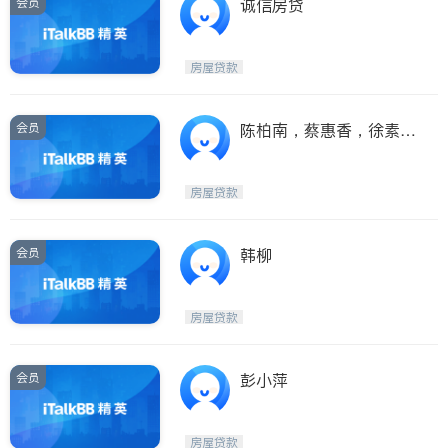
会员
诚信房贷
房屋贷款
会员
陈柏南，蔡惠香，徐素
珍，庄静瑜，林志炫—宏
基贷款
房屋贷款
会员
韩柳
房屋贷款
会员
彭小萍
房屋贷款