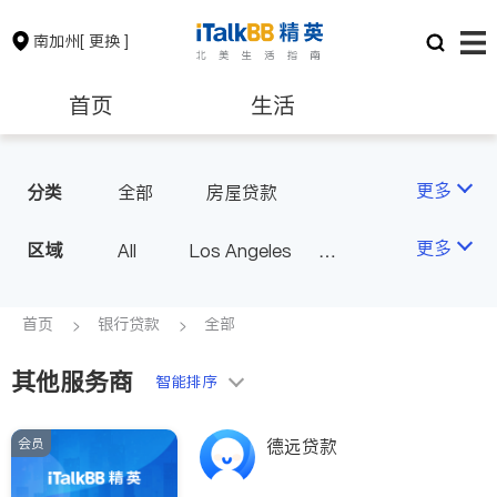
南加州
[ 更换 ]
首页
生活
医生
律师
更多
分类
全部
房屋贷款
保险理财
房地产租售
更多
区域
All
Los Angeles
Orange County - Irvine
银行贷款
会计师
Alhambra & San Gabriel
首页
银行贷款
全部
Arcadia & Rosemead
其他服务商
建筑装修
教育
智能排序
Diamond Bar & Covina
Rowland Heights & Hacienda H
会员
养老
非盈利组织
德远贷款
eights
Los Angeles County - Other Ci