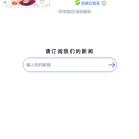
执照已核实
升学顾问/课后辅导
孩子美好的未来始于早期能力的培养，
用愿景激发孩子的学习潜力和动力。理
念：拥有成长型心态是成功的基石。
请订阅我们的新闻