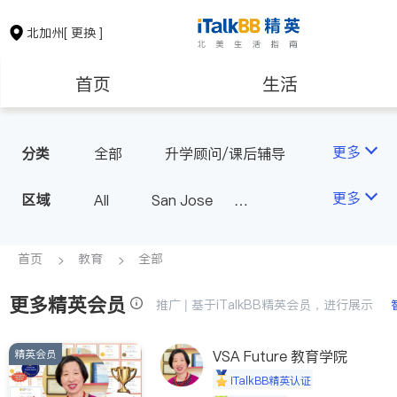
北加州
[ 更换 ]
首页
生活
医生
律师
更多
分类
全部
升学顾问/课后辅导
保险理财
房地产租售
更多
区域
All
San Jose
San Francisco
银行贷款
会计师
Fremont & Oakland
首页
教育
全部
Sacramento
更多精英会员
建筑装修
教育
推广 | 基于iTalkBB精英会员，进行展示
精英会员
养老
VSA Future 教育学院
非盈利组织
iTalkBB精英认证