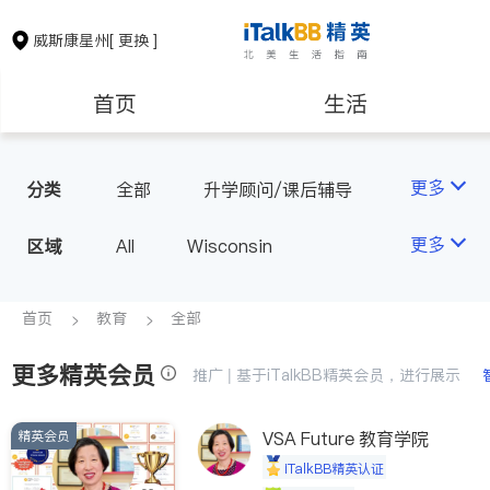
威斯康星州
[ 更换 ]
首页
生活
医生
律师
更多
分类
全部
升学顾问/课后辅导
房地产租售
建筑装修
更多
区域
All
Wisconsin
教育
养老
首页
教育
全部
更多精英会员
非盈利组织
推广 | 基于iTalkBB精英会员，进行展示
精英会员
VSA Future 教育学院
iTalkBB精英认证