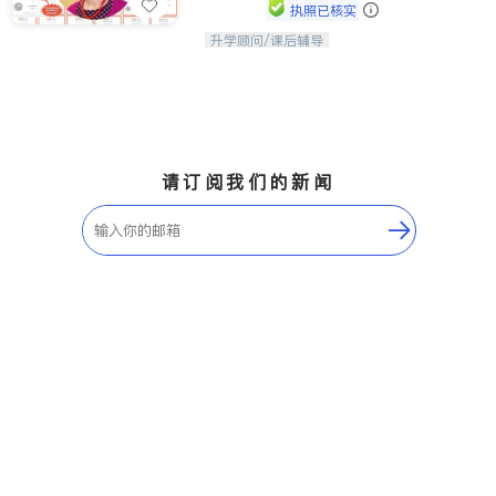
执照已核实
升学顾问/课后辅导
孩子美好的未来始于早期能力的培养，
用愿景激发孩子的学习潜力和动力。理
念：拥有成长型心态是成功的基石。
请订阅我们的新闻