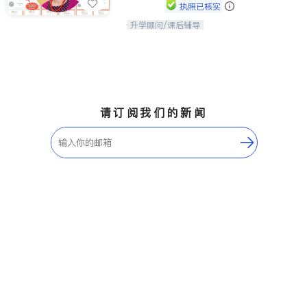
执照已核实
升学顾问/课后辅导
孩子美好的未来始于早期能力的培养，
用愿景激发孩子的学习潜力和动力。理
念：拥有成长型心态是成功的基石。
请订阅我们的新闻