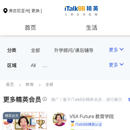
弗吉尼亚州
[ 更换 ]
首页
生活
医生
律师
更多
分类
全部
升学顾问/课后辅导
保险理财
房地产租售
更多
区域
All
North Virginia (Washington, D.
银行贷款
会计师
C.)
首页
教育
全部
Richmond
更多精英会员
建筑装修
教育
推广 | 基于iTalkBB精英会员，进行展示
Roanoke & Lynchburg
Virginia Beach
精英会员
VSA Future 教育学院
养老
非盈利组织
iTalkBB精英认证