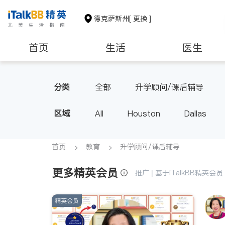
德克萨斯州
[ 更换 ]
首页
生活
医生
建筑装修
教育
养老
分类
全部
升学顾问/课后辅导
区域
All
Houston
Dallas
首页
教育
升学顾问/课后辅导
更多精英会员
推广 | 基于iTalkBB精英
精英会员