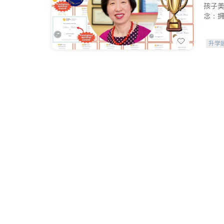
孩子
念：
升学