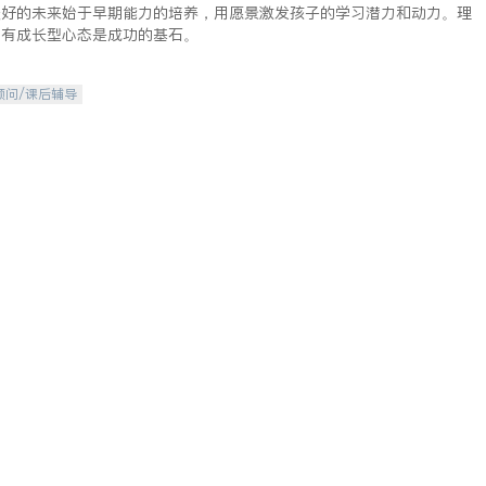
美好的未来始于早期能力的培养，用愿景激发孩子的学习潜力和动力。理
拥有成长型心态是成功的基石。
顾问/课后辅导