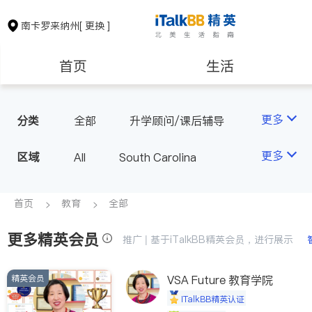
南卡罗来纳州
[ 更换 ]
首页
生活
医生
律师
更多
分类
全部
升学顾问/课后辅导
房地产租售
建筑装修
更多
区域
All
South Carolina
教育
养老
首页
教育
全部
更多精英会员
非盈利组织
推广 | 基于iTalkBB精英会员，进行展示
精英会员
VSA Future 教育学院
iTalkBB精英认证