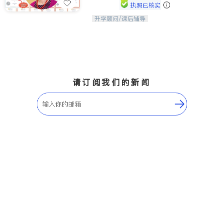
执照已核实
升学顾问/课后辅导
孩子美好的未来始于早期能力的培养，
用愿景激发孩子的学习潜力和动力。理
念：拥有成长型心态是成功的基石。
请订阅我们的新闻