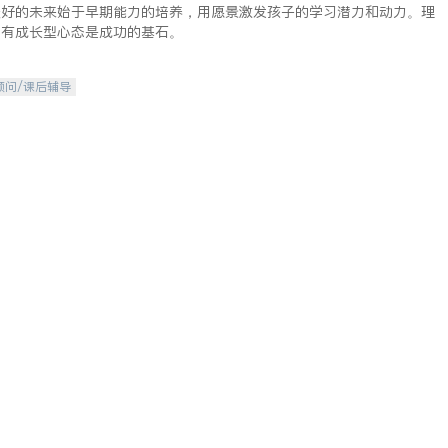
美好的未来始于早期能力的培养，用愿景激发孩子的学习潜力和动力。理
拥有成长型心态是成功的基石。
顾问/课后辅导