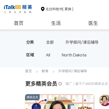
北达科他州
[ 更换 ]
首页
生活
医生
非盈利组织
分类
全部
升学顾问/课后辅导
区域
All
North Dakota
首页
教育
升学顾问/课后辅导
更多精英会员
推广 | 基于iTalkBB精英
精英会员