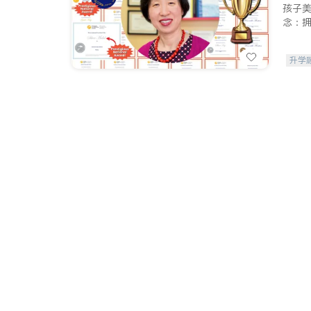
孩子
念：
升学