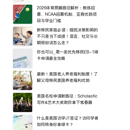
2026体育爬藤路径解析：教练招
募、NCAA招募机制、亚裔优势项
目与学业门槛
新移民家庭必读：插班决策影响的
不只是当下成绩！语言、社交与长
期规划该怎么走？
你也可以_第一类优先移民EB-1绿
卡申请最全攻略
最新！美国老人养老福利制度！了
解父母移民美国养老福利优势
美国名校申请新路径：Scholastic
写作&艺术大奖助你拿下常春藤
什么是美国访学J1签证？访问学者
如何转身份拿绿卡？