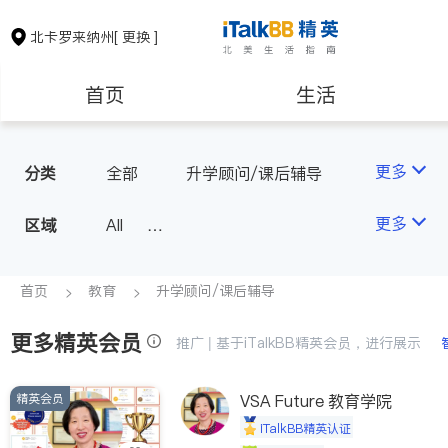
北卡罗来纳州
[ 更换 ]
首页
生活
医生
律师
更多
分类
全部
升学顾问/课后辅导
房地产租售
建筑装修
更多
区域
All
North Carolina - Raleigh
教育
养老
首页
教育
升学顾问/课后辅导
更多精英会员
非盈利组织
推广 | 基于iTalkBB精英会员，进行展示
精英会员
VSA Future 教育学院
iTalkBB精英认证