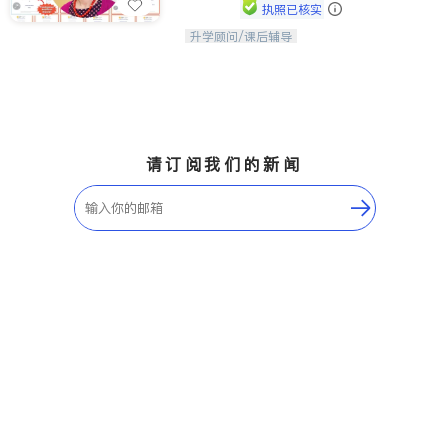
执照已核实
升学顾问/课后辅导
孩子美好的未来始于早期能力的培养，
用愿景激发孩子的学习潜力和动力。理
念：拥有成长型心态是成功的基石。
请订阅我们的新闻