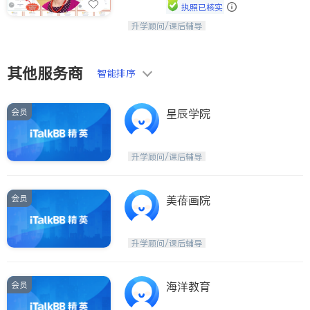
执照已核实
升学顾问/课后辅导
孩子美好的未来始于早期能力的培养，
用愿景激发孩子的学习潜力和动力。理
念：拥有成长型心态是成功的基石。
其他服务商
智能排序
会员
星辰学院
升学顾问/课后辅导
会员
美蓓画院
升学顾问/课后辅导
会员
海洋教育