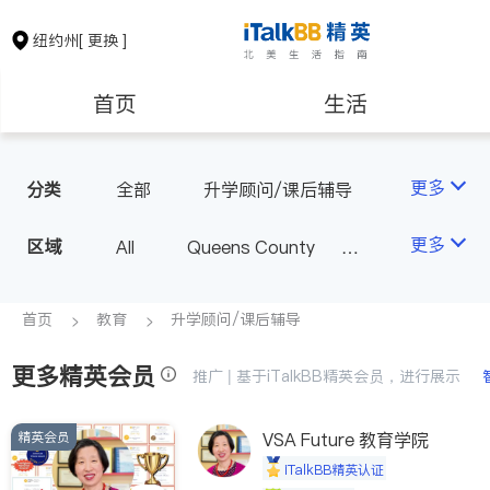
纽约州
[ 更换 ]
首页
生活
医生
律师
更多
分类
全部
升学顾问/课后辅导
保险理财
房地产租售
更多
区域
All
Queens County
Kings County
New York
银行贷款
会计师
Long Island
Bronx County
首页
教育
升学顾问/课后辅导
Staten Island
更多精英会员
建筑装修
教育
推广 | 基于iTalkBB精英会员，进行展示
Buffalo & Syracuse
Westchester County & Orange
精英会员
养老
VSA Future 教育学院
非盈利组织
County
iTalkBB精英认证
Albany