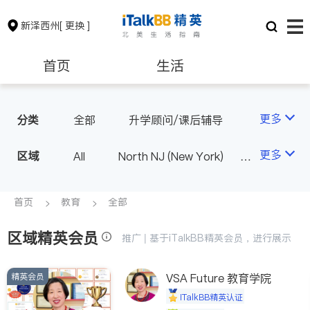
新泽西州
[ 更换 ]
首页
生活
医生
律师
更多
分类
全部
升学顾问/课后辅导
保险理财
房地产租售
更多
区域
All
North NJ (New York)
South NJ (Philadelphia)
银行贷款
会计师
首页
教育
全部
区域精英会员
建筑装修
教育
推广 | 基于iTalkBB精英会员，进行展示
精英会员
养老
非盈利组织
VSA Future 教育学院
iTalkBB精英认证