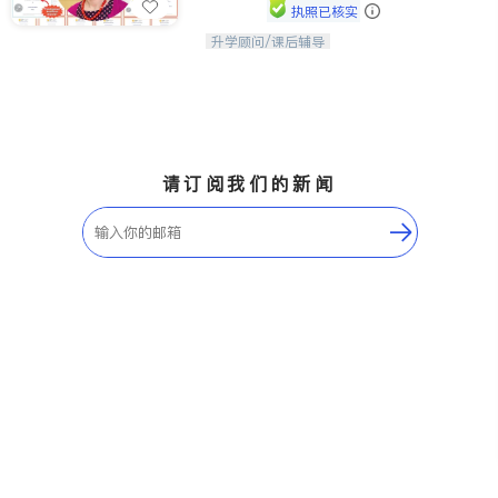
执照已核实
升学顾问/课后辅导
孩子美好的未来始于早期能力的培养，
用愿景激发孩子的学习潜力和动力。理
念：拥有成长型心态是成功的基石。
请订阅我们的新闻