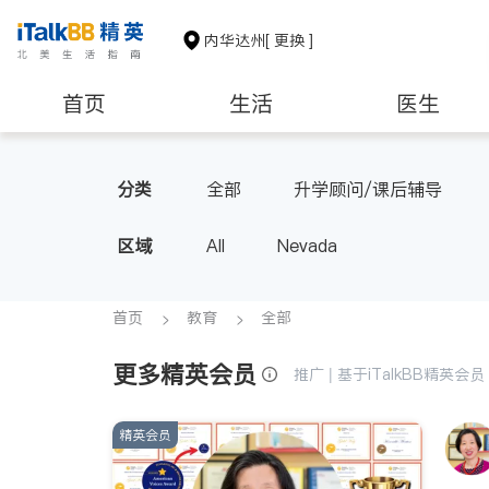
内华达州
[ 更换 ]
首页
生活
医生
教育
养老
非盈利组织
分类
全部
升学顾问/课后辅导
区域
All
Nevada
首页
教育
全部
更多精英会员
推广 | 基于iTalkBB精英
精英会员