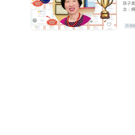
孩子
念：
升学