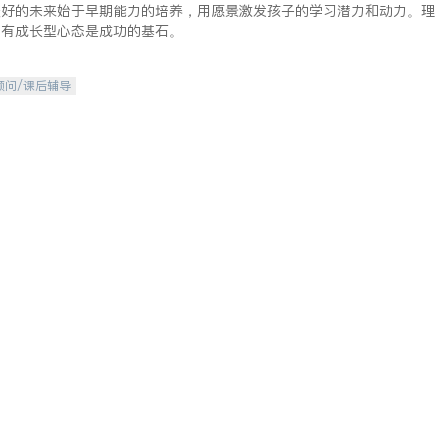
美好的未来始于早期能力的培养，用愿景激发孩子的学习潜力和动力。理
拥有成长型心态是成功的基石。
顾问/课后辅导