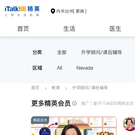
内华达州
[ 更换 ]
首页
生活
医生
教育
养老
非盈利组织
分类
全部
升学顾问/课后辅导
区域
All
Nevada
首页
教育
升学顾问/课后辅导
更多精英会员
推广 | 基于iTalkBB精英
精英会员