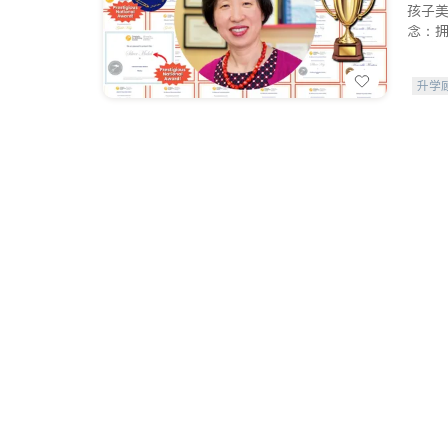
孩子
念：
升学