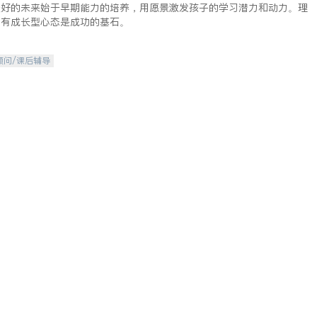
美好的未来始于早期能力的培养，用愿景激发孩子的学习潜力和动力。理
拥有成长型心态是成功的基石。
顾问/课后辅导