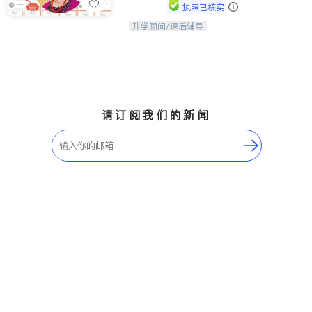
执照已核实
升学顾问/课后辅导
孩子美好的未来始于早期能力的培养，
用愿景激发孩子的学习潜力和动力。理
念：拥有成长型心态是成功的基石。
请订阅我们的新闻