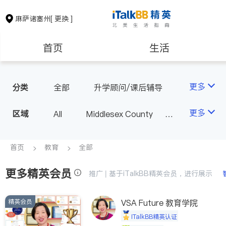
麻萨诸塞州
[ 更换 ]
首页
生活
医生
律师
更多
分类
全部
升学顾问/课后辅导
保险理财
房地产租售
更多
区域
All
Middlesex County
Suffolk County - Boston
银行贷款
会计师
Norfolk County - Quincy
首页
教育
全部
MA - Other County
更多精英会员
建筑装修
教育
推广 | 基于iTalkBB精英会员，进行展示
精英会员
养老
VSA Future 教育学院
非盈利组织
iTalkBB精英认证