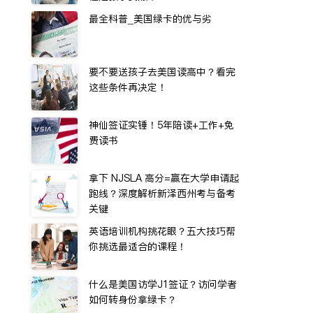
最全科普_美国绿卡的优与劣
要不要送孩子去美国读高中？看完
这些条件再决定！
神仙签证实锤！5年陪读+工作+免
费读书
拿下 NJSLA 高分=赢在大学申请起
跑线？深度解析新泽西州考与备考
关键
英语培训机构挑花眼？五大技巧帮
你挑选最适合的课程！
什么是美国访学J1签证？访问学者
如何转身份拿绿卡？