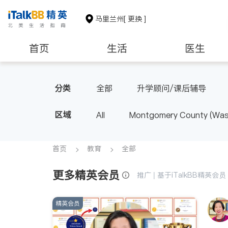
马里兰州
[ 更换 ]
首页
生活
医生
建筑装修
教育
养老
分类
全部
升学顾问/课后辅导
区域
All
Montgomery County (Wash
首页
教育
全部
更多精英会员
推广 | 基于iTalkBB精英
精英会员