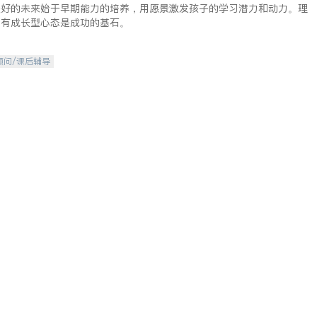
美好的未来始于早期能力的培养，用愿景激发孩子的学习潜力和动力。理
拥有成长型心态是成功的基石。
顾问/课后辅导