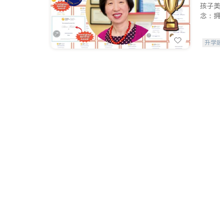
孩子
念：
升学