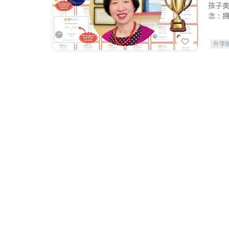
孩子
念：
升学