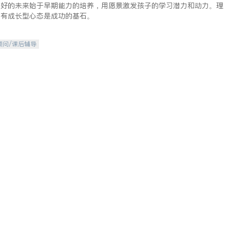
美好的未来始于早期能力的培养，用愿景激发孩子的学习潜力和动力。理
拥有成长型心态是成功的基石。
顾问/课后辅导