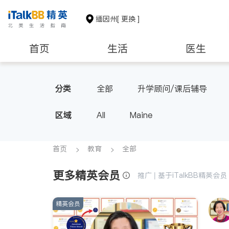
缅因州
[ 更换 ]
首页
生活
医生
非盈利组织
分类
全部
升学顾问/课后辅导
区域
All
Maine
首页
教育
全部
更多精英会员
推广 | 基于iTalkBB精英
精英会员