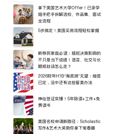
拿下美国艺术大学Offer！已录学
姐手把手拆解选校、作品集、面试
全流程
5步搞定！美国买房流程轻松掌握
新移民家庭必读：插班决策影响的
不只是当下成绩！语言、社交与长
期规划该怎么走？
2026财年H1B“海底捞”无望：抽签
已定，没中还有这些留美办法
神仙签证实锤！5年陪读+工作+免
费读书
美国名校申请新路径：Scholastic
写作&艺术大奖助你拿下常春藤