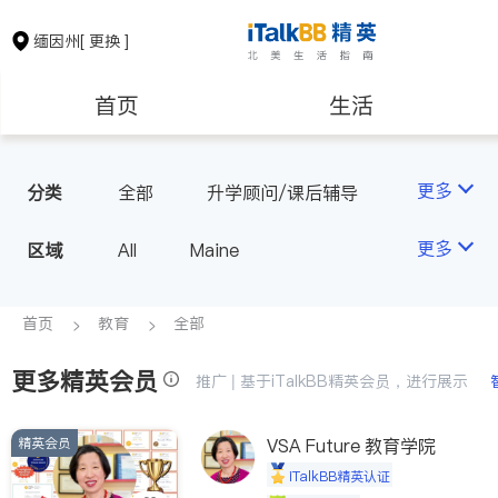
缅因州
[ 更换 ]
首页
生活
医生
律师
更多
分类
全部
升学顾问/课后辅导
房地产租售
建筑装修
更多
区域
All
Maine
教育
养老
首页
教育
全部
更多精英会员
非盈利组织
推广 | 基于iTalkBB精英会员，进行展示
精英会员
VSA Future 教育学院
iTalkBB精英认证