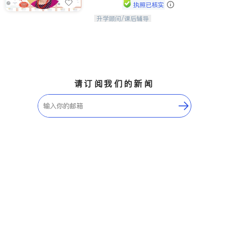
执照已核实
升学顾问/课后辅导
孩子美好的未来始于早期能力的培养，
用愿景激发孩子的学习潜力和动力。理
念：拥有成长型心态是成功的基石。
请订阅我们的新闻