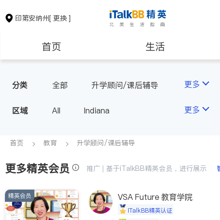
印第安纳州
[ 更换 ]
首页
生活
医生
律师
更多
分类
全部
升学顾问/课后辅导
房地产租售
会计师
更多
区域
All
Indiana
建筑装修
教育
首页
教育
升学顾问/课后辅导
更多精英会员
养老
非盈利组织
推广 | 基于iTalkBB精英会员，进行展示
精英会员
VSA Future 教育学院
iTalkBB精英认证