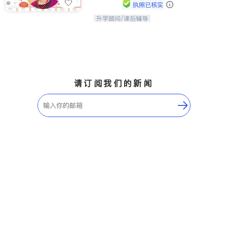
执照已核实
升学顾问/课后辅导
孩子美好的未来始于早期能力的培养，
用愿景激发孩子的学习潜力和动力。理
念：拥有成长型心态是成功的基石。
请订阅我们的新闻