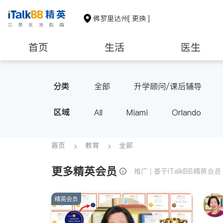
佛罗里达州
[ 更换 ]
首页
生活
医生
教育
养老
非盈利组织
分类
全部
升学顾问/课后辅导
区域
All
Miami
Orlando
首页
教育
全部
更多精英会员
推广 | 基于iTalkBB精英
精英会员