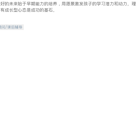
美好的未来始于早期能力的培养，用愿景激发孩子的学习潜力和动力。理
拥有成长型心态是成功的基石。
顾问/课后辅导