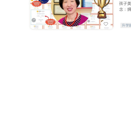
孩子
念：
升学