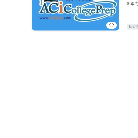
39年
私立