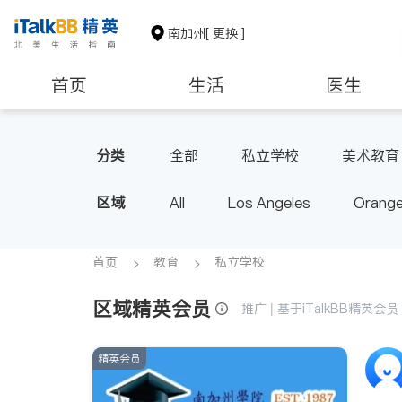
南加州
[ 更换 ]
首页
生活
医生
建筑装修
教育
养老
分类
全部
私立学校
美术教育
区域
All
Los Angeles
Orange
Diamond Bar & Covina
Rowla
Inyo & San Bernardino
Rivers
首页
教育
私立学校
区域精英会员
推广 | 基于iTalkBB精英
精英会员